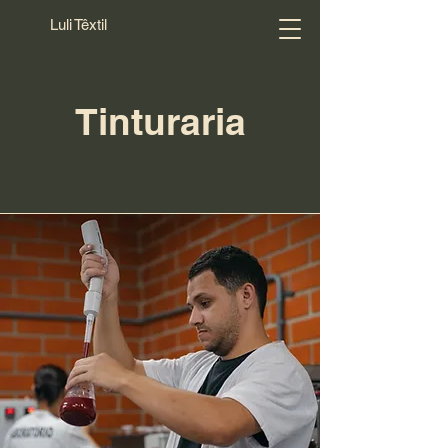
Luli Têxtil
Tinturaria