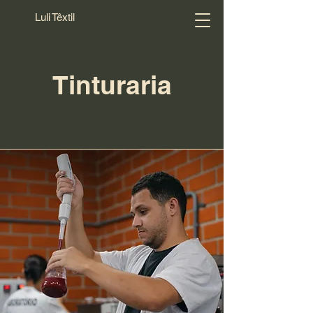
Luli Têxtil
Tinturaria