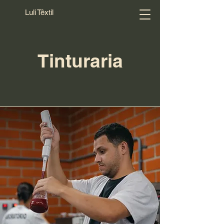
Luli Têxtil
Tinturaria