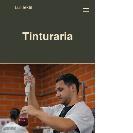
Luli Têxtil
Tinturaria