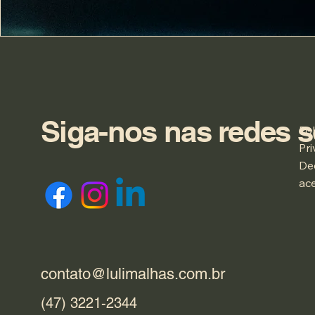
Siga-nos nas redes s
Pol
Pr
De
ace
contato@lulimalhas.com.br
(47) 3221-2344