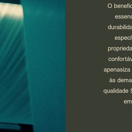
O benefi
essenc
durabilid
especí
propried
confortá
apenasiza 
às deman
qualidade 
em 