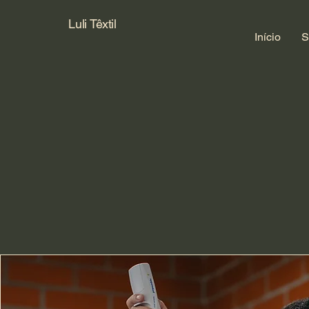
Luli Têxtil
Início
S