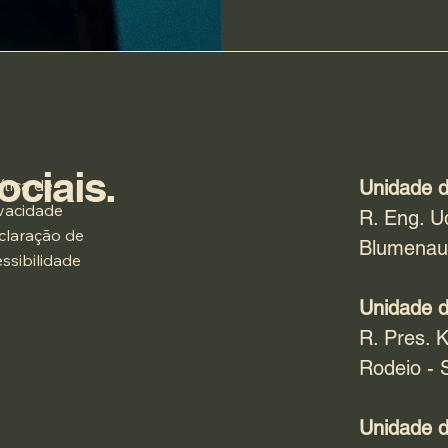
ociais.
ítica de
Unidade d
ivacidade
R. Eng. U
claração de
Blumenau
ssibilidade
Unidade d
R. Pres. K
Rodeio - 
Unidade d