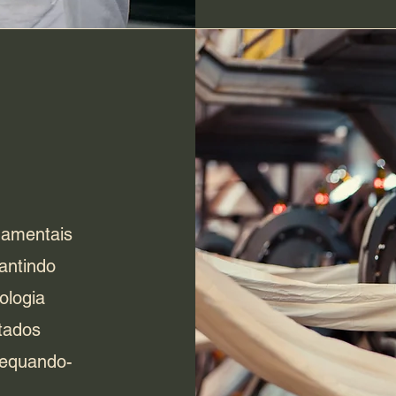
damentais
antindo
ologia
tados
dequando-