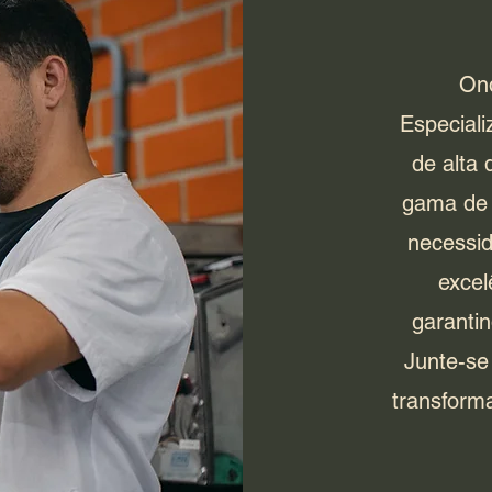
Ond
Especial
de alta
gama de 
necessi
excel
garantin
Junte-se
transforma