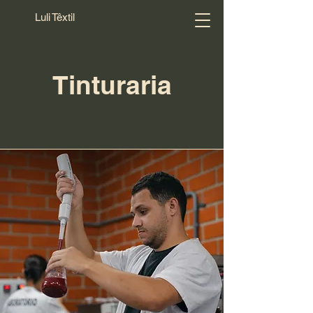
Luli Têxtil
Tinturaria