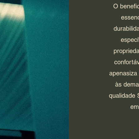
O benefi
essenc
durabilid
especí
propried
confortá
apenasiza 
às deman
qualidade 
em 