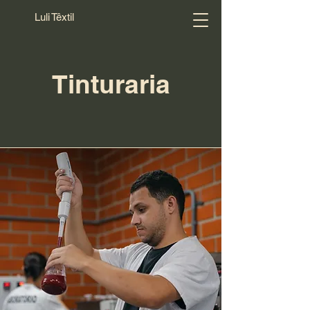
Luli Têxtil
Tinturaria