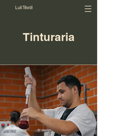
Luli Têxtil
Tinturaria