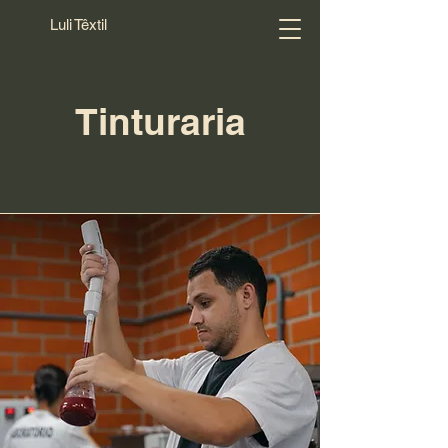
Luli Têxtil
Tinturaria