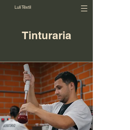
Luli Têxtil
Tinturaria