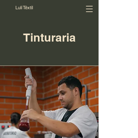
Luli Têxtil
Tinturaria