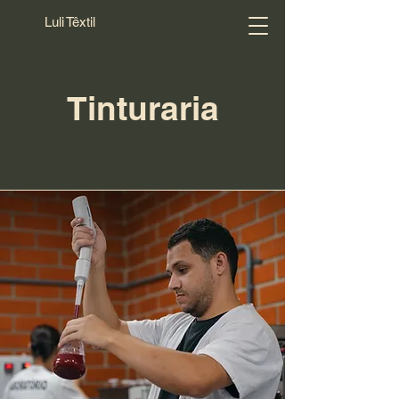
Luli Têxtil
Tinturaria