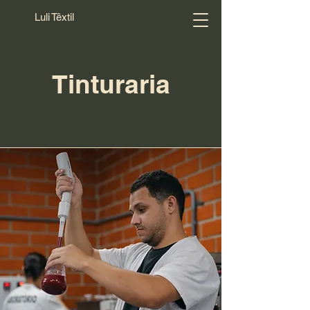
Luli Têxtil
Tinturaria