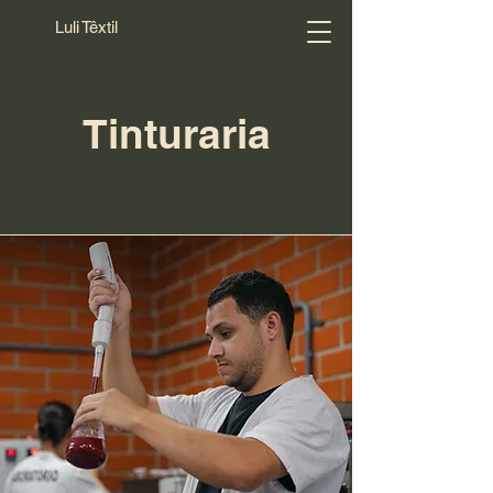
Luli Têxtil
Tinturaria