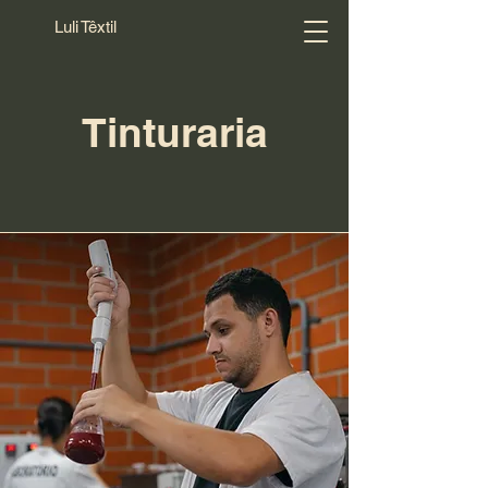
Luli Têxtil
Tinturaria