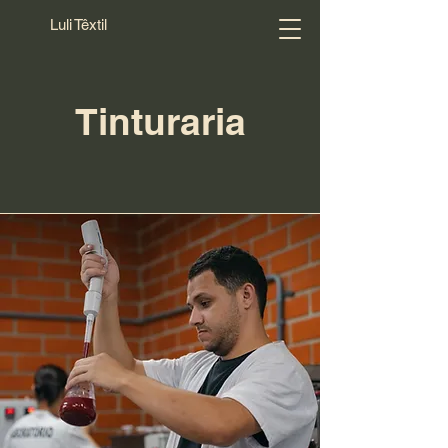
Luli Têxtil
Tinturaria