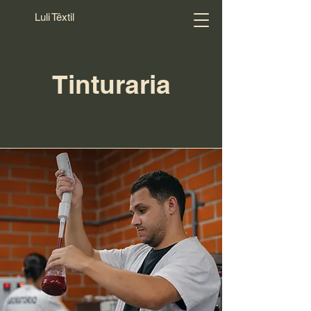
Luli Têxtil
Tinturaria