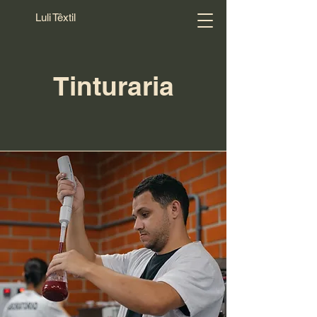
Luli Têxtil
Tinturaria