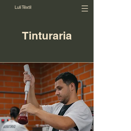
Luli Têxtil
Tinturaria