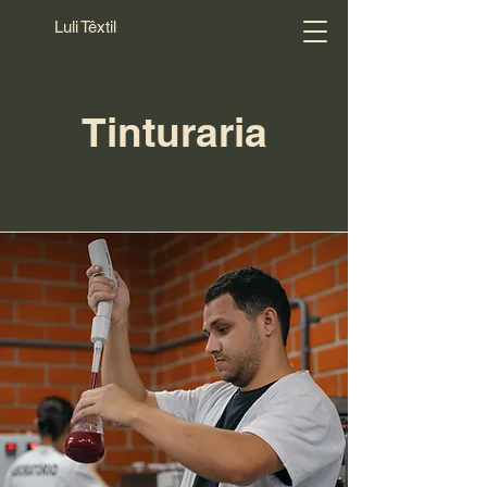
Luli Têxtil
Tinturaria