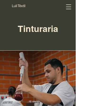
Luli Têxtil
Tinturaria