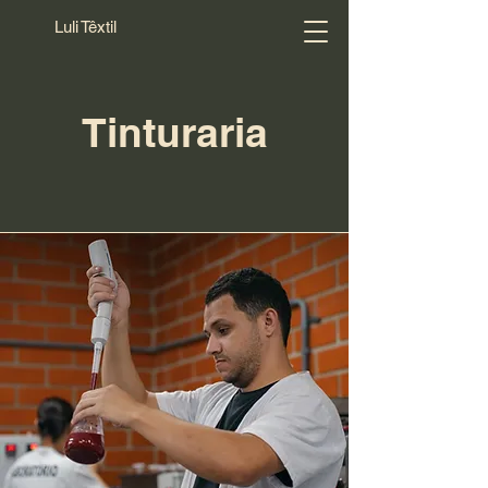
Luli Têxtil
Tinturaria