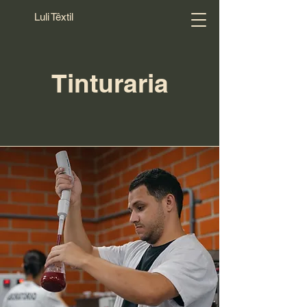
Luli Têxtil
Tinturaria