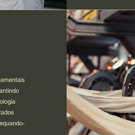
damentais
antindo
ologia
tados
dequando-