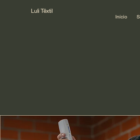
Luli Têxtil
Início
S