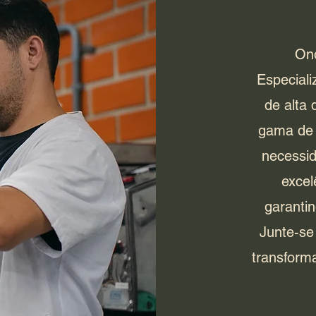
Ond
Especial
de alta
gama de 
necessi
excel
garantin
Junte-se
transforma