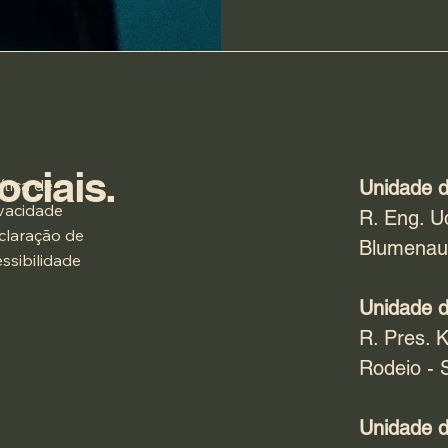
ociais.
ítica de
Unidade d
ivacidade
R. Eng. U
claração de
Blumenau
ssibilidade
Unidade d
R. Pres. K
Rodeio - 
Unidade d