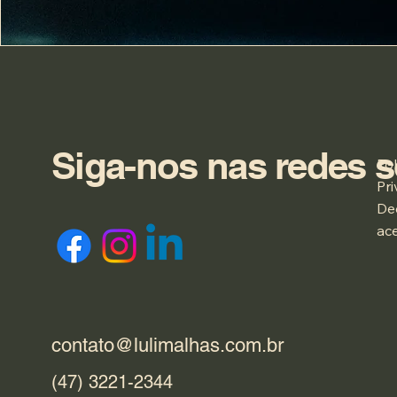
Siga-nos nas redes s
Pol
Pr
De
ace
contato@lulimalhas.com.br
(47) 3221-2344