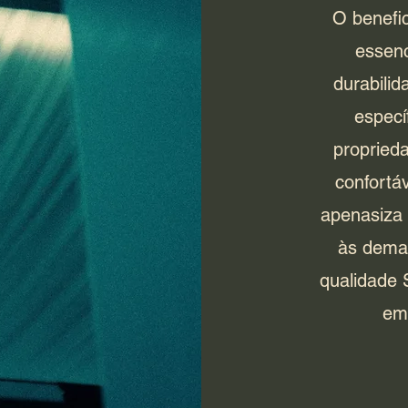
O benefi
essenc
durabilid
especí
propried
confortá
apenasiza 
às deman
qualidade 
em 