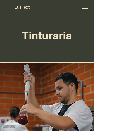
Luli Têxtil
Tinturaria