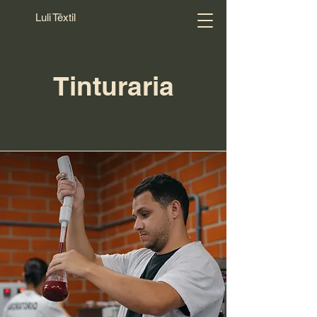
Luli Têxtil
Tinturaria