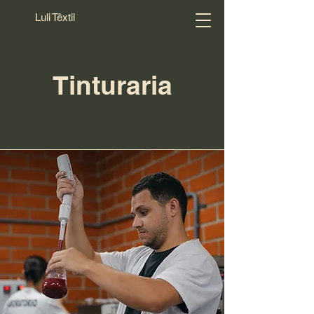
Luli Têxtil
Tinturaria