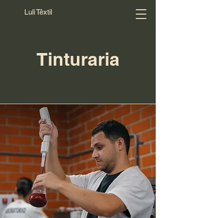
Luli Têxtil
Tinturaria