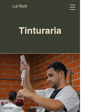
Luli Têxtil
Tinturaria