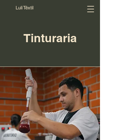
Luli Têxtil
Tinturaria