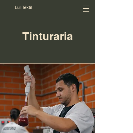
Luli Têxtil
Tinturaria