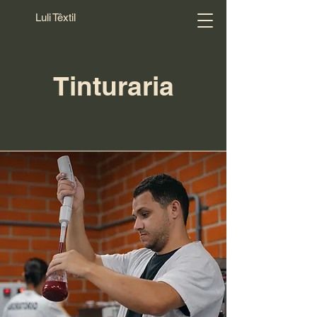
Luli Têxtil
Tinturaria