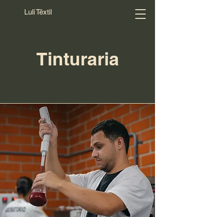
Luli Têxtil
Tinturaria