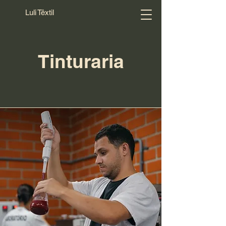
Luli Têxtil
Tinturaria