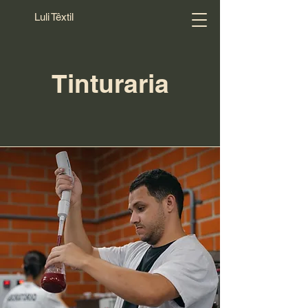
Luli Têxtil
Tinturaria