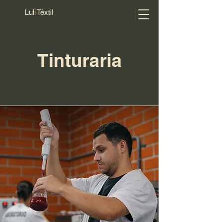
Luli Têxtil
Tinturaria