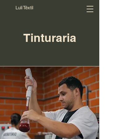
Luli Têxtil
Tinturaria