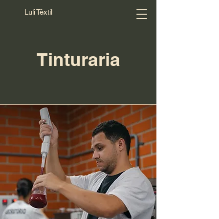
Luli Têxtil
Tinturaria