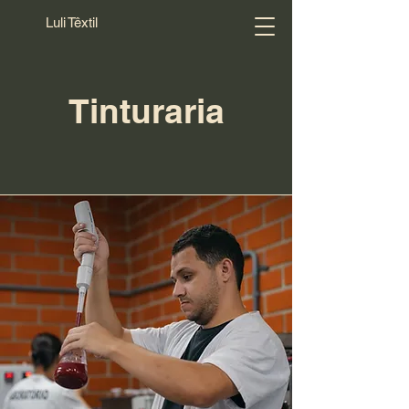
Luli Têxtil
Tinturaria