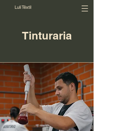
Luli Têxtil
Tinturaria