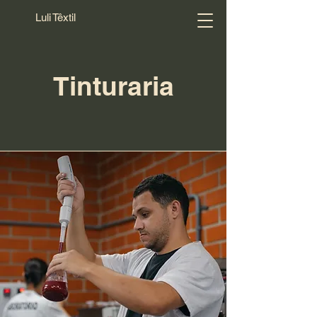
Luli Têxtil
Tinturaria